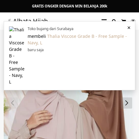
GRATIS ONGKIR DENGAN MIN BELANJA 200k
Albata Hijab
Search
L
×
Cart
Toko bujang dari Surabaya
membeli
Thalia Viscose Grade B - Free Sample -
22%
Navy, L
baru saja