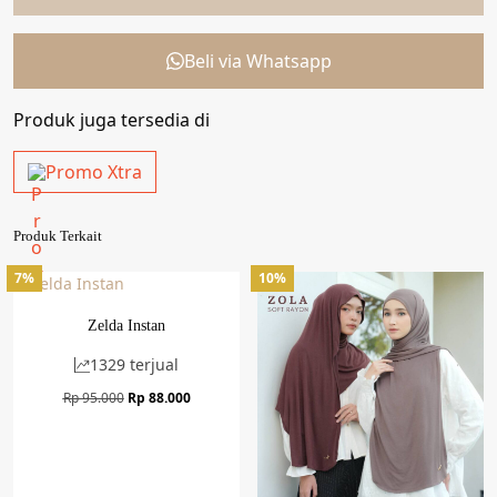
Beli via Whatsapp
Produk juga tersedia di
Promo Xtra
Produk Terkait
7%
10%
Zelda Instan
1329 terjual
Harga
Harga
Rp
95.000
Rp
88.000
aslinya
saat
adalah:
ini
Rp 95.000.
adalah:
Rp 88.000.