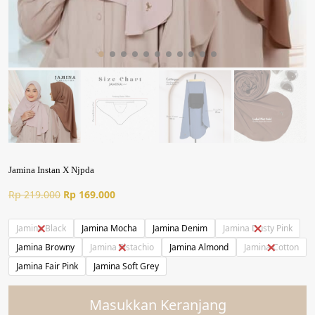
Jamina Instan X Njpda
Harga
Harga
Rp
219.000
Rp
169.000
aslinya
saat
adalah:
ini
Jamina Black
Jamina Mocha
Jamina Denim
Jamina Dusty Pink
Rp 219.000.
adalah:
Jamina Browny
Jamina Pistachio
Jamina Almond
Jamina Cotton
Rp 169.000.
Jamina Fair Pink
Jamina Soft Grey
Masukkan Keranjang