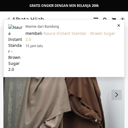
GRATIS ONGKIR DENGAN MIN BELANJA 200k
Albata Hijab
Search
L
×
Cart
Mamie dari Bandung
membeli
Naura Instant Standar - Brown Sugar
6%
2.0
15 jam lalu