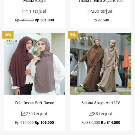
Maida Abaya
Thalia French Square Voal
11 terjual
200 terjual
Harga
Harga
Rp
349.000
Rp
301.000
Rp
97.500
aslinya
saat
adalah:
ini
10%
5%
Rp 349.000.
adalah:
Rp 301.000.
Zola Instan Soft Rayon
Sakina Abaya Anti UV
274 terjual
88 terjual
Harga
Harga
Harga
Harga
Rp
119.000
Rp
106.000
Rp
334.000
Rp
314.000
aslinya
saat
aslinya
saat
adalah:
ini
adalah:
ini