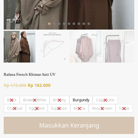
Rafana French Khimar Anti UV
Harga
Harga
Rp
173.000
Rp
162.000
aslinya
saat
adalah:
ini
Black
Broken White
Browny
Burgundy
Cappucino
Rp 173.000.
adalah:
Charcoal
Eggplant
Espresso
Mocha
Rosy Brown
Taupe
Rp 162.000.
Masukkan Keranjang