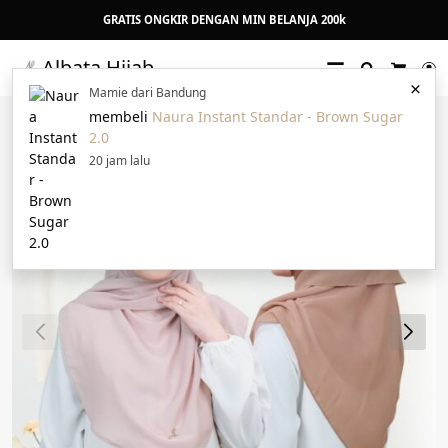
GRATIS ONGKIR DENGAN MIN BELANJA 200k
Albata Hijab
Search
L
×
Cart
Mamie dari Bandung
membeli
Naura Instant Standar - Brown Sugar
2.0
20 jam lalu