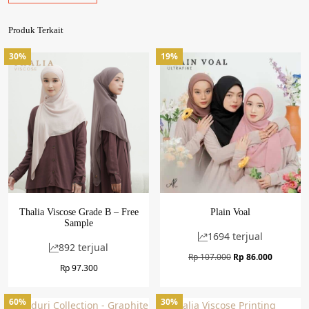
Produk Terkait
30%
19%
Thalia Viscose Grade B – Free
Plain Voal
Sample
1694 terjual
892 terjual
Harga
Harga
Rp
107.000
Rp
86.000
Rp
97.300
aslinya
saat
adalah:
ini
Rp 107.000.
adalah:
60%
30%
Rp 86.000