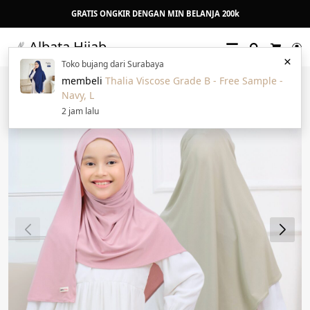
GRATIS ONGKIR DENGAN MIN BELANJA 200k
Albata Hijab
Search
L
×
Cart
Toko bujang dari Surabaya
membeli
Thalia Viscose Grade B - Free Sample -
Navy, L
2 jam lalu