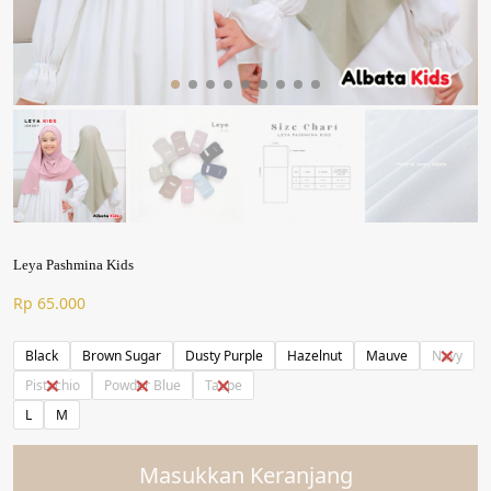
Leya Pashmina Kids
Rp
65.000
Black
Brown Sugar
Dusty Purple
Hazelnut
Mauve
Navy
Pistachio
Powder Blue
Taupe
L
M
Masukkan Keranjang