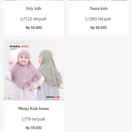
Izzy kids
Naura kids
122 terjual
283 terjual
Rp
56.000
Rp
49.000
Minna Kids Instan
79 terjual
Rp
59.000